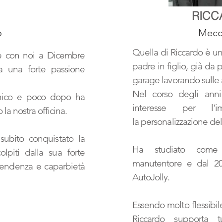
RICC
o
Mecc
Quella di Riccardo è u
re con noi a Dicembre
padre in figlio, già da 
 una forte passione
garage lavorando sulle 
Nel corso degli anni
nico e poco dopo ha
interesse per l'i
o la nostra officina.
la
personalizzazione del
subito conquistato la
Ha studiato come 
olpiti dalla sua forte
manutentore e dal 2
rendenza e caparbietà
AutoJolly.
Essendo molto flessibil
Riccardo supporta t