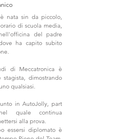
nico
 è nata sin da piccolo,
orario di scuola media,
ell'officina del padre
 dove ha capito subito
one.
udi di Meccatronica è
stagista, dimostrando
uno qualsiasi.
unto in AutoJolly, part
nel quale continua
ttersi alla prova.
o essersi diplomato è
a tempo Pieno del Team,