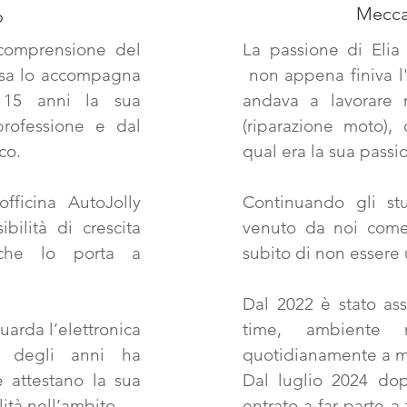
Mecca
o
a comprensione del
La passione di Elia
osa lo accompagna
non appena finiva l'
di 15 anni la sua
andava a lavorare n
professione e dal
(riparazione moto),
co.
qual era la sua passi
officina AutoJolly
Continuando gli st
bilità di crescita
venuto da noi come 
o che lo porta a
subito di non essere 
Dal 2022 è stato ass
uarda l’elettronica
time, ambiente 
o degli anni ha
quotidianamente a me
e attestano la sua
Dal luglio 2024 dop
ità nell’ambito.
entrato a far parte 