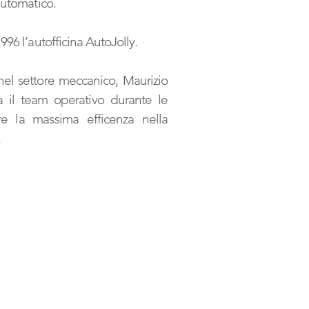
automatico.
96 l’autofficina AutoJolly.
nel settore meccanico, Maurizio
a il team operativo durante le
ire la massima efficenza nella
.